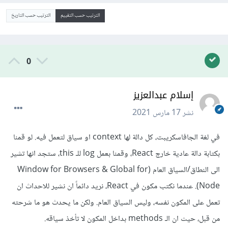
الترتيب حسب التقييم
الترتيب حسب التاريخ
0
إسلام عبدالعزيز
نشر
17 مارس 2021
في لغة الجافاسكريبت، كل دالة لها context او سياق لتعمل فيه. لو قمنا
بكتابة دالة عادية خارج React، وقمنا بعمل log للـ this، ستجد انها تشير
الى النطاق/السياق العام (Window for Browsers & Global for
Node). عندما نكتب مكون في React، نريد دائماً ان نشير للاحداث ان
تعمل على المكون نفسه، وليس السياق العام. ولكن ما يحدث هو ما شرحته
من قبل، حيث ان الـ methods بداخل المكون لا تأخذ سياقه.