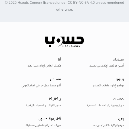
© 2025
Hsoub
.
Content licensed under
CC BY-NC-SA 4.0
unless mentioned
otherwise.