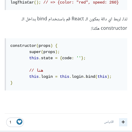
logThisCar
();
// => {color: "red", speed: 260}
لذا، لربط اي دالة بمكون الـ React قم باستخدام bind بداخل الـ
constructor هكذا:
constructor
(
props
)
{
	super
(
props
);
this
.
state 
=
{
code
:
''
};
// هنا
this
.
login 
=
this
.
login
.
bind
(
this
);
}
اقتباس
1