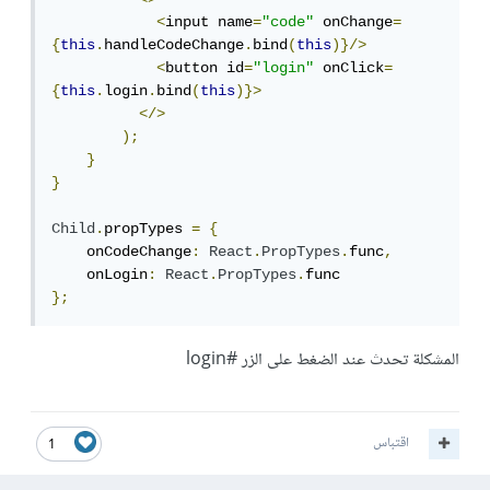
<
input name
=
"code"
 onChange
=
{
this
.
handleCodeChange
.
bind
(
this
)}/>
<
button id
=
"login"
 onClick
=
{
this
.
login
.
bind
(
this
)}>
</>
);
}
}
Child
.
propTypes 
=
{
    onCodeChange
:
React
.
PropTypes
.
func
,
    onLogin
:
React
.
PropTypes
.
};
المشكلة تحدث عند الضغط على الزر #login
اقتباس
1