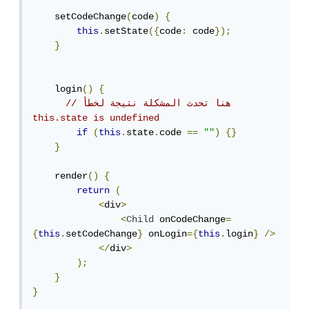
    setCodeChange
(
code
)
{
this
.
setState
({
code
:
 code
});
}
    login
()
{
// هنا تحدث المشكلة نتيجة لخطأ 
this.state is undefined
if
(
this
.
state
.
code 
==
""
)
{}
}
    render
()
{
return
(
<
div
>
<
Child
 onCodeChange
=
{
this
.
setCodeChange
}
 onLogin
={
this
.
login
}
/>
</
div
>
);
}
}