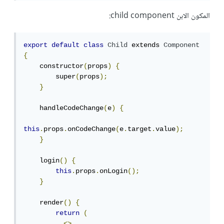
المكون الابن child component:
export
default
class
Child
 extends 
Component
{
    constructor
(
props
)
{
        super
(
props
);
}
    handleCodeChange
(
e
)
{
this
.
props
.
onCodeChange
(
e
.
target
.
value
);
}
    login
()
{
this
.
props
.
onLogin
();
}
    render
()
{
return
(
<>