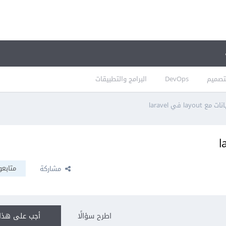
تصميم
DevOps
البرامج والتطبيقات
layo في laravel
متابعو
مشاركة
اطرح سؤالًا
أجب على هذا 