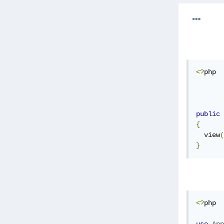
<?
php

public
{
  view
(
}
<?
php
