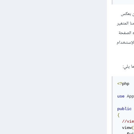
 إستخدامه فيها لكن بعكس
 المتغير
ى هذه الصفحة
للإستخدام
<?
php

use
App
public
{
//vie
  view
(