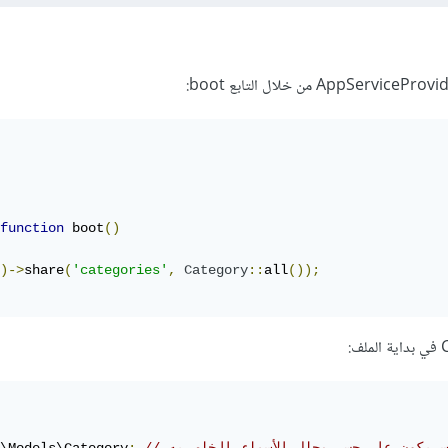
function
 boot
()
)->
share
(
'categories'
,
Category
::
all
());