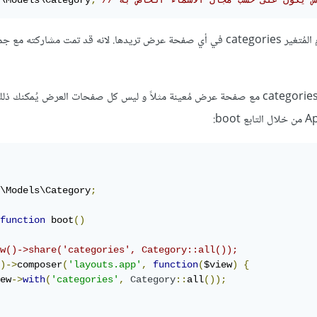
لاس يكون على حسب مجال الأسماء الخاص به
;
\Models\Category
و بهذا الشكل يُمكنك إستخدام المُتغير categories في أي صفحة عرض تريدها. لانه قد تمت مشاركته مع 
لكن إذا أردت مُشاركة المُتغير categories مع صفحة عرض مُعينة مثلاً و ليس كل صفحات العرض يُمكنك
\Models\Category
;
function
 boot
()
w()->share('categories', Category::all());
)->
composer
(
'layouts.app'
,
function
(
$view
)
{
ew
->
with
(
'categories'
,
Category
::
all
());