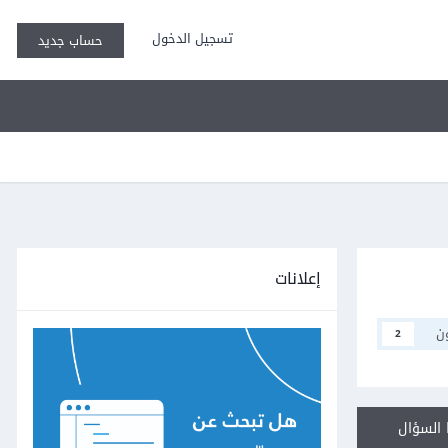
تسجيل الدخول
حساب جديد
إعلانات
ن
2
السؤال