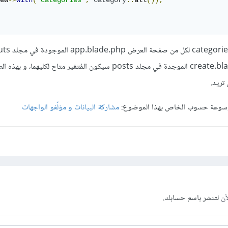
ew
->
with
(
'categories'
,
Category
::
all
());
ايضاً صفحة العرض create.blade.php الموجدة في مجلد posts سيكون المُتغير متاح لكليه
تريد.
وسوعة حسوب الخاص بهذا الموضوع:
مشاركة البيانات و مؤلّفو الواجهات
آن
لتنشر باسم حسابك.