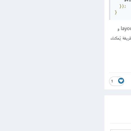
    $vi
});
}
في هذا المثال مررنا المتغير categories لكل من صفحة العرض app.blade.php الموجودة في مجلد layouts و
ما، و بهذه الطريقة يُمكنك
1