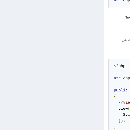
use
App
جميع
 ذلك من
<?
php

use
App
public
{
//vie
  view
(
    $vi
});
}