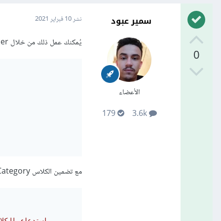
سمير عبود
نشر
10 فبراير 2021
يُمكنك عمل ذلك من خلال AppServiceProvider من خلال التابع boot:
0
الأعضاء
179
3.6k
مع تضمين الكلاس Category في بداية الملف: