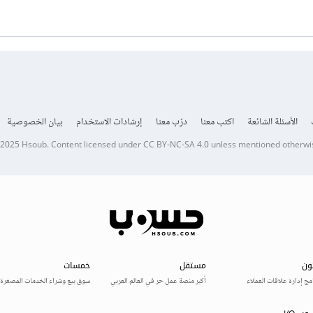
الأسئلة الشائعة
اكتب معنا
درّب معنا
إرشادات الاستخدام
بيان الخصوصية
 2025
Hsoub
.
Content licensed under
CC BY-NC-SA 4.0
unless mentioned otherwi