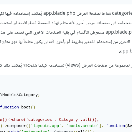
بهذه الطريقة أصبح المُتغير categories مُتاحا لصفحة العرض app.blade.php يُمكنك
 إستخدامه في صفحات عرض أخرى لأنه متاح لهذه الصفحة فقط، اقصد لو استخدمنا
لعرض الأقسام في صفحة app.blade.php ستعرض الأقسام في بقية الصفحات الأخرى التي تعتمد عل
الأخرى من إستخدام المُتغير بطريقة أو بأخرى لأنه لن يكون متاحاً لها فهو متاح 
لعرض (views) تستخدمه كيفما شاءت!!؟ يُمكنك ذلك كما يلي:
\Models\Category
;
function
 boot
()
w()->share('categories', Category::all());
)->
composer
([
'layouts.app'
,
'posts.create'
],
function
(
$v