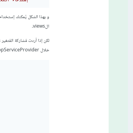
// إستدعاء الك
الviews.
خلال AppServiceProvider من خلال التابع boot: