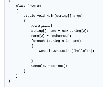
{

    class Program

    {

        static void Main(string[] args)

        {

            //المصفوفات

            String[] name = new string[0];

            name[0] = "mohammed";

            foreach (String n in name)   

            {

                Console.WriteLine("hello"+n);

            }

            Console.ReadLine();

        }

    }

}