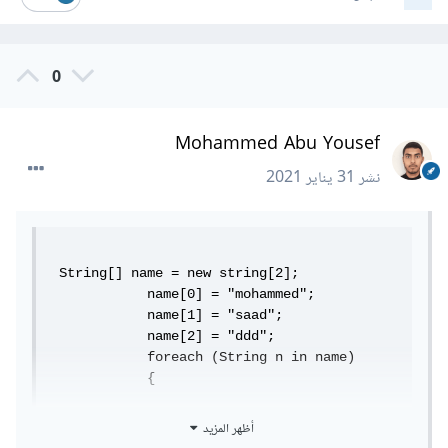
0
Mohammed Abu Yousef
نشر
31 يناير 2021
 String[] name = new string[2];

            name[0] = "mohammed";

            name[1] = "saad";

            name[2] = "ddd";

            foreach (String n in name) 

            {

Console.WriteLine("hello"+n);

أظهر المزيد