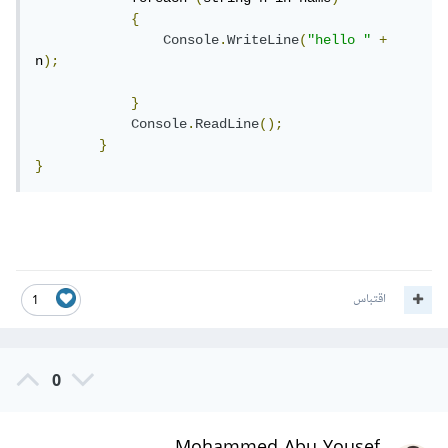
{
Console
.
WriteLine
(
"hello "
+
n
);
}
Console
.
ReadLine
();
}
}
اقتباس
1
0
Mohammed Abu Yousef