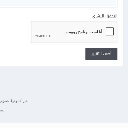
التحقق البشري
أضف التقرير
عن أكاديمية حسوب
se.