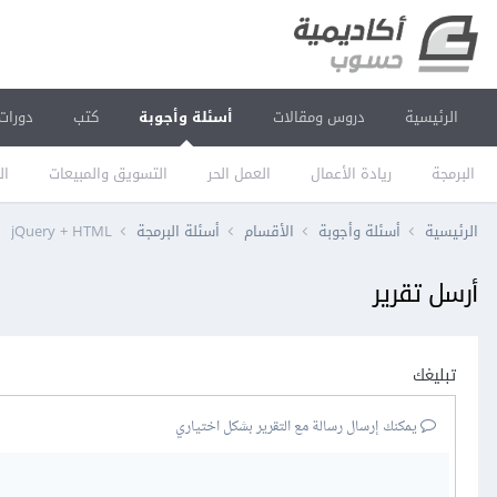
الرئيسية
دروس ومقالات
أسئلة وأجوبة
كتب
دورات
البرمجة
ريادة الأعمال
العمل الحر
التسويق والمبيعات
ال
الرئيسية
أسئلة وأجوبة
الأقسام
أسئلة البرمجة
jQuery + HTML
أرسل تقرير
تبليغك
يمكنك إرسال رسالة مع التقرير بشكل اختياري