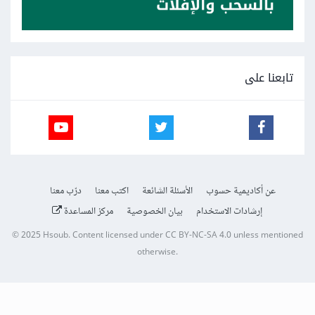
تابعنا على
عن أكاديمية حسوب
الأسئلة الشائعة
اكتب معنا
درّب معنا
إرشادات الاستخدام
بيان الخصوصية
مركز المساعدة
© 2025
Hsoub
.
Content licensed under
CC BY-NC-SA 4.0
unless mentioned
otherwise.