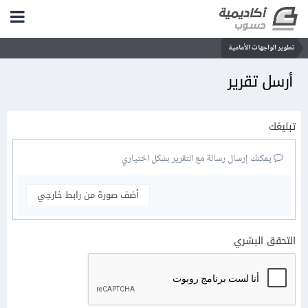
تطوير الواجهات الأمامية
أرسل تقرير
تبليغك
يمكنك إرسال رسالة مع التقرير بشكل اختياري
أضف صورة من رابط خارجي
التحقق البشري