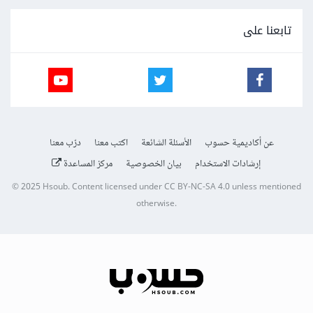
تابعنا على
عن أكاديمية حسوب
الأسئلة الشائعة
اكتب معنا
درّب معنا
إرشادات الاستخدام
بيان الخصوصية
مركز المساعدة
© 2025
Hsoub
.
Content licensed under
CC BY-NC-SA 4.0
unless mentioned
otherwise.