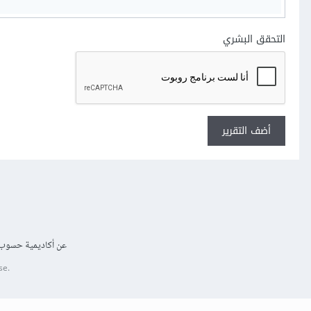
التحقق البشري
أضف التقرير
عن أكاديمية حسوب
se.