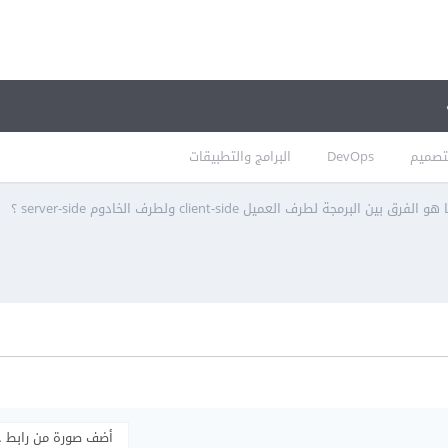
تصميم
DevOps
البرامج والتطبيقات
هو الفرق بين البرمجة لطرف العميل client-side ولطرف الخادوم server-side ؟
أضف صورة من رابط 