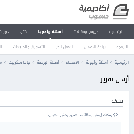
الرئيسية
دروس ومقالات
أسئلة وأجوبة
كتب
دورات
البرمجة
ريادة الأعمال
العمل الحر
التسويق والمبيعات
ال
الرئيسية
أسئلة وأجوبة
الأقسام
أسئلة البرمجة
جافا سكريبت
ما 
أرسل تقرير
تبليغك
يمكنك إرسال رسالة مع التقرير بشكل اختياري