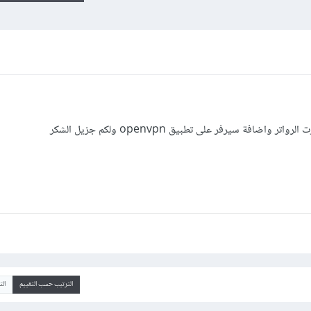
افة سيرفر على تطبيق openvpn ولكم جزيل الشكر
الترتيب حسب التقييم
ال