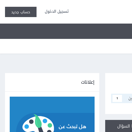
تسجيل الدخول
حساب جديد
إعلانات
ن
1
السؤال