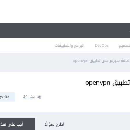
تصميم
DevOps
البرامج والتطبيقات
افة سيرفر على تطبيق openvpn
 openvpn
متابعو
مشاركة
اطرح سؤالًا
أجب على هذا 