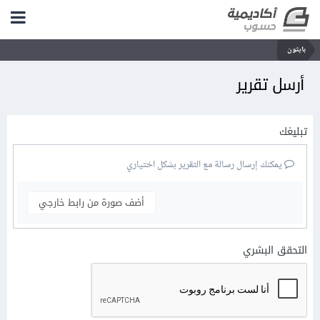
بايثون
أرسل تقرير
تبليغك
يمكنك إرسال رسالة مع التقرير بشكل اختياري
أضف صورة من رابط خارجي
التحقق البشري