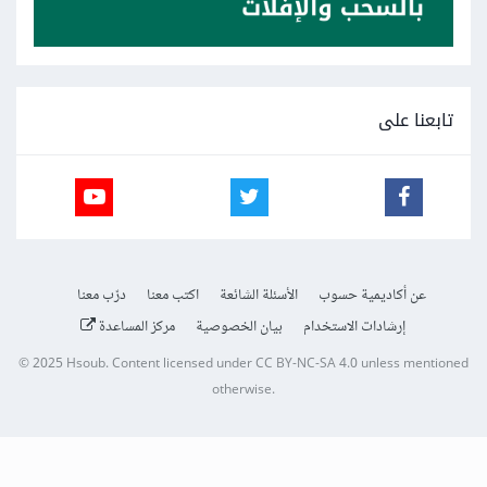
تابعنا على
عن أكاديمية حسوب
الأسئلة الشائعة
اكتب معنا
درّب معنا
إرشادات الاستخدام
بيان الخصوصية
مركز المساعدة
© 2025
Hsoub
.
Content licensed under
CC BY-NC-SA 4.0
unless mentioned
otherwise.