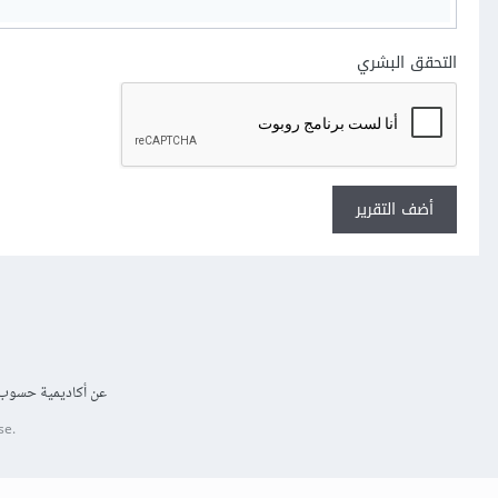
التحقق البشري
أضف التقرير
عن أكاديمية حسوب
se.