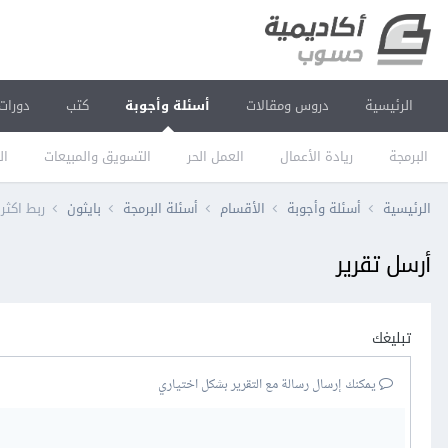
الرئيسية
دروس ومقالات
أسئلة وأجوبة
كتب
دورات
البرمجة
ريادة الأعمال
العمل الحر
التسويق والمبيعات
ال
الرئيسية
أسئلة وأجوبة
الأقسام
أسئلة البرمجة
بايثون
ربط اكثر
أرسل تقرير
تبليغك
يمكنك إرسال رسالة مع التقرير بشكل اختياري