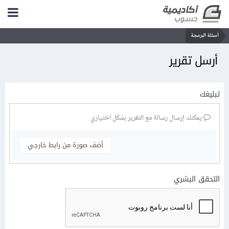
أسئلة البرمجة
أرسل تقرير
تبليغك
يمكنك إرسال رسالة مع التقرير بشكل اختياري
أضف صورة من رابط خارجي
التحقق البشري