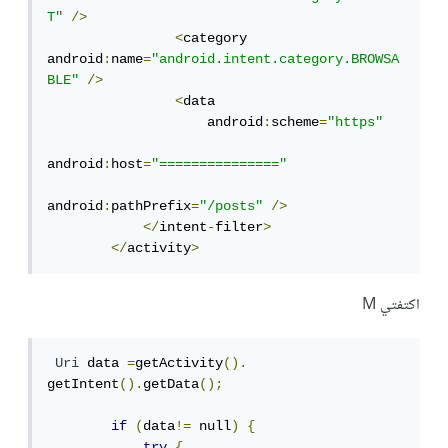
T"
/>
<
category 
android
:
name
=
"android.intent.category.BROWSA
BLE"
/>
<
data

                    android
:
scheme
=
"https"
android
:
host
=
"==============="
android
:
pathPrefix
=
"/posts"
/>
</
intent
-
filter
>
</
activity
>
اكتفتي M
Uri
 data 
=
getActivity
().
getIntent
().
getData
();
if
(
data
!=
 null
)
{
try
{