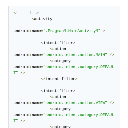
<!--
1
-->
<
activity

android
:
name
=
".FragmanM.MainActivityM"
>
<
intent
-
filter
>
<
action 
android
:
name
=
"android.intent.action.MAIN"
/>
<
category 
android
:
name
=
"android.intent.category.DEFAUL
T"
/>
</
intent
-
filter
>
<
intent
-
filter
>
<
action 
android
:
name
=
"android.intent.action.VIEW"
/>
<
category 
android
:
name
=
"android.intent.category.DEFAUL
T"
/>
<
category 