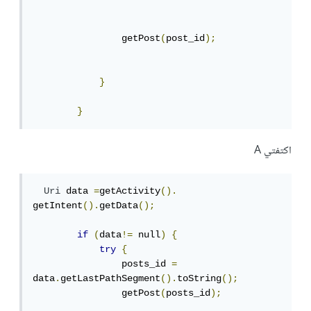
                getPost
(
post_id
);
}
}
اكتفتي A
Uri
 data 
=
getActivity
().
getIntent
().
getData
();
if
(
data
!=
 null
)
{
try
{
                posts_id 
=
data
.
getLastPathSegment
().
toString
();
                getPost
(
posts_id
);