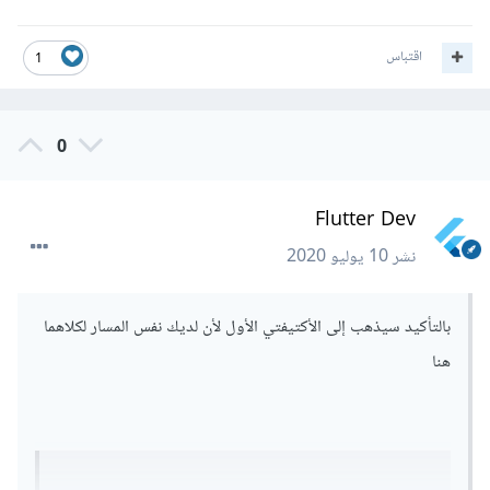
</
activity
>
وأيضا ملاحظة أخرى لا أعلم لماذا تستخدم data مرتين ؟ إن كنت
اقتباس
1
تريد أن يفتح الرابط سواء http أو https فقط قم بإزالة ال
scheme والأندرويد سيفتح النطاق بشكل تلقائي سواء http أو
0
https لا يوجد داعي لوضعها مرتين
Flutter Dev
نشر
10 يوليو 2020
بالتأكيد سيذهب إلى الأكتيفتي الأول لأن لديك نفس المسار لكلاهما
هنا