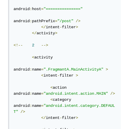
android
:
host
=
"==============="
android
:
pathPrefix
=
"/post"
/>
</
intent
-
filter
>
</
activity
>
<!--
2
-->
<
activity

android
:
name
=
".FragmantA.MainActivityA"
>
<
intent
-
filter 
>
<
action 
android
:
name
=
"android.intent.action.MAIN"
/>
<
category 
android
:
name
=
"android.intent.category.DEFAUL
T"
/>
</
intent
-
filter
>