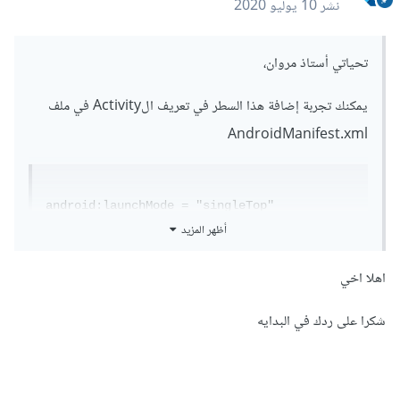
نشر
10 يوليو 2020
تحياتي أستاذ مروان،
يمكنك تجربة إضافة هذا السطر في تعريف الActivity في ملف
AndroidManifest.xml
android:launchMode = "singleTop"
أظهر المزيد
أو:
اهلا اخي
android:launchMode = "singleInstance"
شكرا على ردك في البدايه