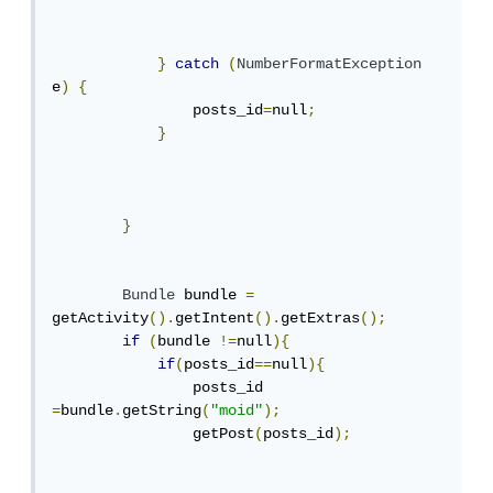
}
catch
(
NumberFormatException
e
)
{
                posts_id
=
null
;
}
}
Bundle
 bundle 
=
getActivity
().
getIntent
().
getExtras
();
if
(
bundle 
!=
null
){
if
(
posts_id
==
null
){
                posts_id 
=
bundle
.
getString
(
"moid"
);
                getPost
(
posts_id
);