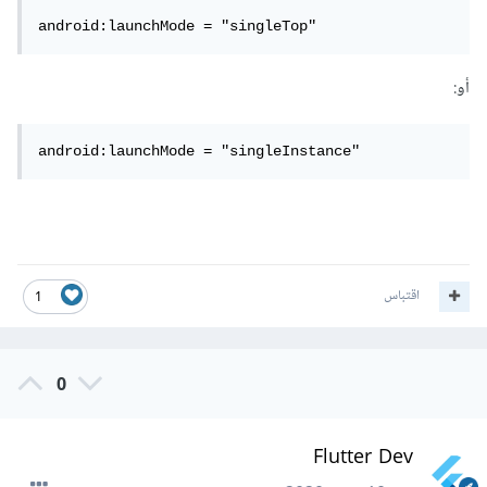
android:launchMode = "singleTop"
أو:
android:launchMode = "singleInstance"
اقتباس
1
0
Flutter Dev