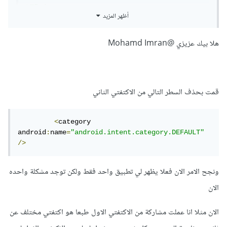
LT"
/>
أظهر المزيد
لكلاهما فقط قم بإزالة
هلا بيك عزيزي
@Mohamd Imran
<
category 
android
:
name
=
"android.intent.category.DEFAU
LT"
/>
قمت بحذف السطر التالي من الاكتفتي الثاني
من الأكتفيفتي الثاني ويصبح هكذا ثم قم بالتجربة
<
category 
android
:
name
=
"android.intent.category.DEFAULT"
/>
<!--
2
-->
ونجح الامر الان فعلا يظهر لي تطبيق واحد فقط ولكن توجد مشكلة واحده
<
activity

الان
android
:
name
=
".FragmantA.MainActivityA"
>
<
intent
-
filter 
>
الان مثلا انا عملت مشاركة من الاكتفتي الاول طبعا هو اكتفتي مختلف عن
<
action 