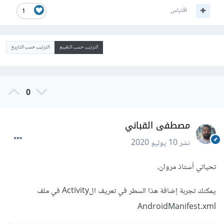
اقتباس
1
الترتيب حسب التقييم
الترتيب حسب التاريخ
0
مصطفى القباني
نشر
10 يوليو 2020
تحياتي أستاذ مروان،
يمكنك تجربة إضافة هذا السطر في تعريف الActivity في ملف
AndroidManifest.xml