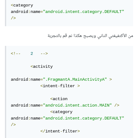
<
category 
android
:
name
=
"android.intent.category.DEFAULT"
/>
من الأكتفيفتي الثاني ويصبح هكذا ثم قم بالتجربة
<!--
2
-->
<
activity

android
:
name
=
".FragmantA.MainActivityA"
>
<
intent
-
filter 
>
<
action 
android
:
name
=
"android.intent.action.MAIN"
/>
<
category 
android
:
name
=
"android.intent.category.DEFAULT"
/>
</
intent
-
filter
>