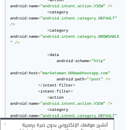
<
action 
android
:
name
=
"android.intent.action.VIEW"
/>
<
category 
android
:
name
=
"android.intent.category.DEFAULT"
/>
<
category 
android
:
name
=
"android.intent.category.BROWSABLE
"
/>
<
data

                    android
:
scheme
=
"http"
android
:
host
=
"marketoman.000webhostapp.com"
                    android
:
path
=
"/post"
/>
</
intent
-
filter
>
<
intent
-
filter
>
<
action 
android
:
name
=
"android.intent.action.VIEW"
/>
<
category 
android
:
name
=
"android.intent.category.DEFAULT"
/>
<
category 