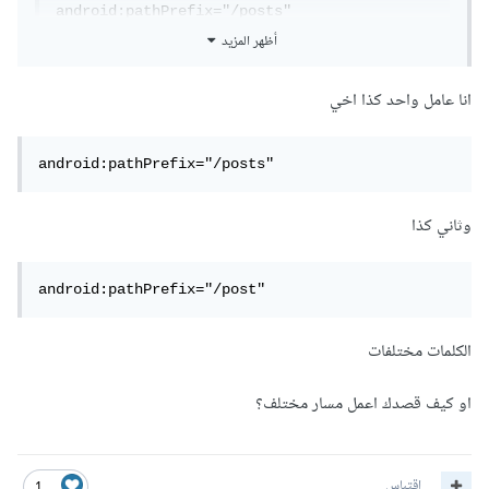
android:pathPrefix="/posts"
أظهر المزيد
الحل هو أعطي كل واحد منهما مسار مختلف عن الأخر وستحل
المشكلة
انا عامل واحد كذا اخي
android:pathPrefix="/posts"
وثاني كذا
android:pathPrefix="/post"
الكلمات مختلفات
او كيف قصدك اعمل مسار مختلف؟
اقتباس
1