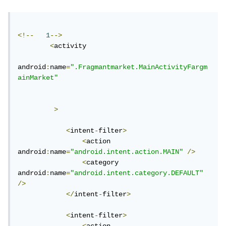
<!--
1
-->
<
activity

android
:
name
=
".Fragmantmarket.MainActivityFargm
ainMarket"
>
<
intent
-
filter
>
<
action 
android
:
name
=
"android.intent.action.MAIN"
/>
<
category 
android
:
name
=
"android.intent.category.DEFAULT"
/>
</
intent
-
filter
>
<
intent
-
filter
>