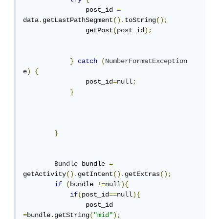
                post_id 
=
data
.
getLastPathSegment
().
toString
();
                getPost
(
post_id
);
}
catch
(
NumberFormatException
e
)
{
                post_id
=
null
;
}
}
Bundle
 bundle 
=
getActivity
().
getIntent
().
getExtras
();
if
(
bundle 
!=
null
){
if
(
post_id
==
null
){
                post_id 
=
bundle
.
getString
(
"mid"
);