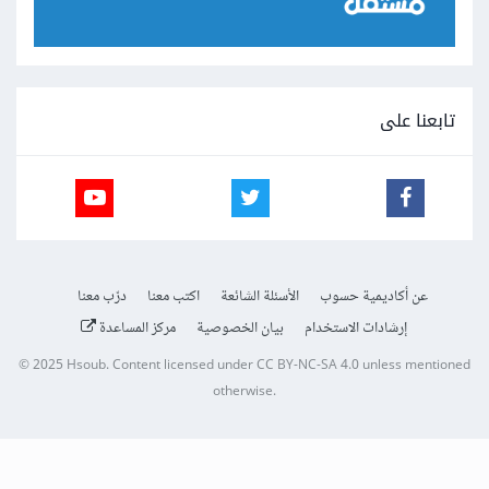
تابعنا على
عن أكاديمية حسوب
الأسئلة الشائعة
اكتب معنا
درّب معنا
إرشادات الاستخدام
بيان الخصوصية
مركز المساعدة
© 2025
Hsoub
.
Content licensed under
CC BY-NC-SA 4.0
unless mentioned
otherwise.