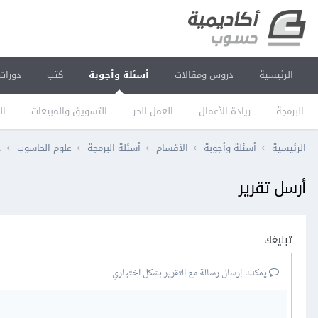
الرئيسية
دروس ومقالات
أسئلة وأجوبة
كتب
دورات
البرمجة
ريادة الأعمال
العمل الحر
التسويق والمبيعات
ال
الرئيسية
أسئلة وأجوبة
الأقسام
أسئلة البرمجة
علوم الحاسوب
ح
أرسل تقرير
تبليغك
يمكنك إرسال رسالة مع التقرير بشكل اختياري