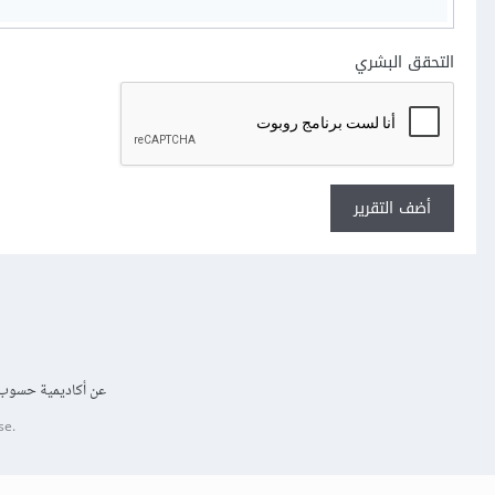
التحقق البشري
أضف التقرير
عن أكاديمية حسوب
se.