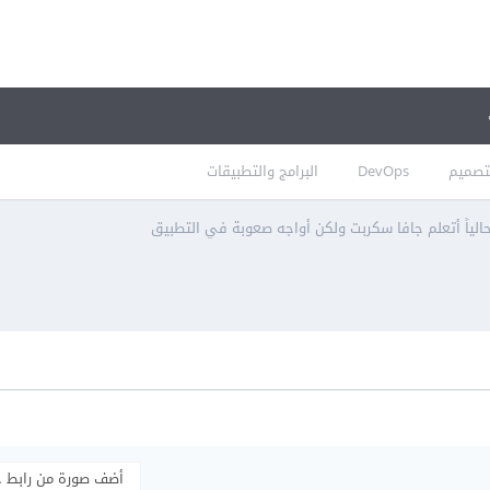
تصميم
DevOps
البرامج والتطبيقات
الياً أتعلم جافا سكربت ولكن أواجه صعوبة في التطبيق
أضف صورة من رابط 