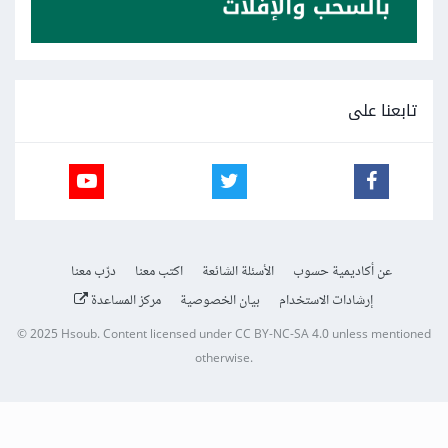
تابعنا على
عن أكاديمية حسوب
الأسئلة الشائعة
اكتب معنا
درّب معنا
إرشادات الاستخدام
بيان الخصوصية
مركز المساعدة
© 2025
Hsoub
.
Content licensed under
CC BY-NC-SA 4.0
unless mentioned
otherwise.