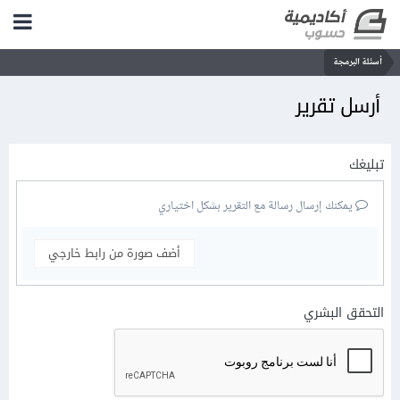
أسئلة البرمجة
أرسل تقرير
تبليغك
يمكنك إرسال رسالة مع التقرير بشكل اختياري
أضف صورة من رابط خارجي
التحقق البشري