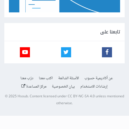
تابعنا على
عن أكاديمية حسوب
الأسئلة الشائعة
اكتب معنا
درّب معنا
إرشادات الاستخدام
بيان الخصوصية
مركز المساعدة
© 2025
Hsoub
.
Content licensed under
CC BY-NC-SA 4.0
unless mentioned
otherwise.