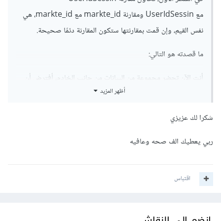
مع UserIdSessin ومقارنة markte_id مع markte_id، هي
نفس القيم، وإن قمت بمقارنتها ستكون المقارنة دئمًا صحيحة.
ما قصدته هو التالي:
أنت الآن تحضر مجموعة من البيانات من جانب الخادم، أفترض أن
أظهر المزيد
هذه البيانات هي متاجر، مثلًا وتقوم بإحضارها من قاعدة البيانات
بالشكل التالي:
شكرا لك عزيزي
ربي يعطيك الف صحه وعافيه
select * from markets
إما أن تقوم بتغير الإستعلام ليصبح بالشكل التالي:
اقتباس
SELECT markets
.*,
(
SELECT COUNT
(*)
 FROM 
انضم إلى النقاش
table_name WHERE table_name
.
markte_id 
=