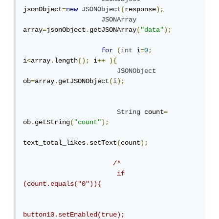
jsonObject
=
new
JSONObject
(
response
);
JSONArray
array
=
jsonObject
.
getJSONArray
(
"data"
);
for
(
int
 i
=
0
;
i
<
array
.
length
();
 i
++
){
JSONObject
ob
=
array
.
getJSONObject
(
i
);
String
 count
=
ob
.
getString
(
"count"
);
text_total_likes
.
setText
(
count
);
/*

                        if 
(count.equals("0")){

button10.setEnabled(true);
