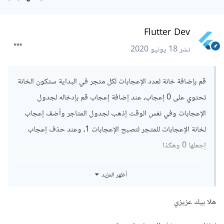
Flutter Dev
نشر
18 يونيو 2020
قم بإضافة خانة لعدد الإعجابات لكل متجر في البداية ستكون الخانة
تحتوي على 0 إعجاب، عند إضافة إعجاب قم بإدخاله لجدول
الإعجابات وفي نفس الوقت إذهب لجدول المتاجر وأضف إعجاب
لخانة الإعجابات للمتجر لتصبح الإعجابات 1، وعند حذف إعجاب
إجعلها 0 وهكذا
لجعل المستخدم يعجب بالمتجر مرة واحدة قم بالخطوات التالية:
أظهر المزيد
عند ضغط المستخدم في التطبيق على زر الإعجاب.
هلا بيك عزيزي
قم بإرسال طلب لنظام الخادم backend برقم المستخدم و رقم