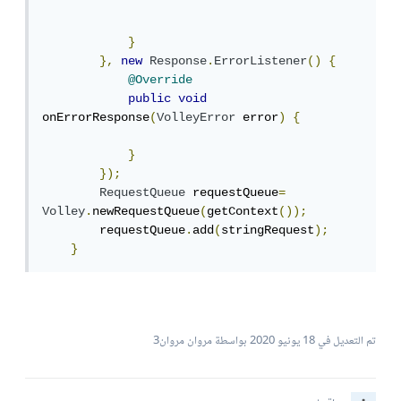
}
},
new
Response
.
ErrorListener
()
{
@Override
public
void
onErrorResponse
(
VolleyError
 error
)
{
}
});
RequestQueue
 requestQueue
=
Volley
.
newRequestQueue
(
getContext
());
        requestQueue
.
add
(
stringRequest
);
}
تم التعديل في
18 يونيو 2020
بواسطة مروان مروان3