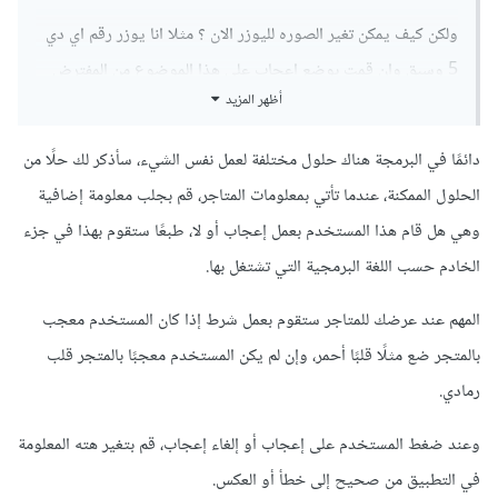
ولكن كيف يمكن تغير الصوره لليوزر الان ؟ مثلا انا يوزر رقم اي دي
5 وسبق وان قمت بوضع اعجاب على هذا الموضوع من المفترض
أظهر المزيد
اشوف صورة مختلفة وفي حالة لم اضع اعجاب الصورة او الايقونة
تكون مختلفة
دائمًا في البرمجة هناك حلول مختلفة لعمل نفس الشيء، سأذكر لك حلًا من
كيف يمكن عمل ذلك الان عزيزي ؟ اين يجب ان اضع الشرط وكيف
الحلول الممكنة، عندما تأتي بمعلومات المتاجر، قم بجلب معلومة إضافية
تكون صيغة الشرط ؟
وهي هل قام هذا المستخدم بعمل إعجاب أو لا، طبعًا ستقوم بهذا في جزء
الخادم حسب اللغة البرمجية التي تشتغل بها.
المهم عند عرضك للمتاجر ستقوم بعمل شرط إذا كان المستخدم معجب
بالمتجر ضع مثلًا قلبًا أحمر، وإن لم يكن المستخدم معجبًا بالمتجر قلب
رمادي.
وعند ضغط المستخدم على إعجاب أو إلغاء إعجاب، قم بتغير هته المعلومة
في التطبيق من صحيح إلى خطأ أو العكس.