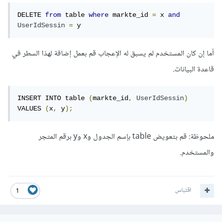
DELETE 
from
 table 
where
 markte_id 
=
 x 
and
UserIdSessin
=
 y
أما إن كان المستخدم لم يسبق له الإعجاب قم بعمل إضافة لهذا السطر في
قاعدة البيانات.
INSERT INTO table 
(
markte_id
,
UserIdSessin
)
VALUES 
(
x
,
 y
);
ملحوظة: قم بتعويض table بإسم الجدول وx وy برقم المتجر
والمستخدم.
اقتباس
1