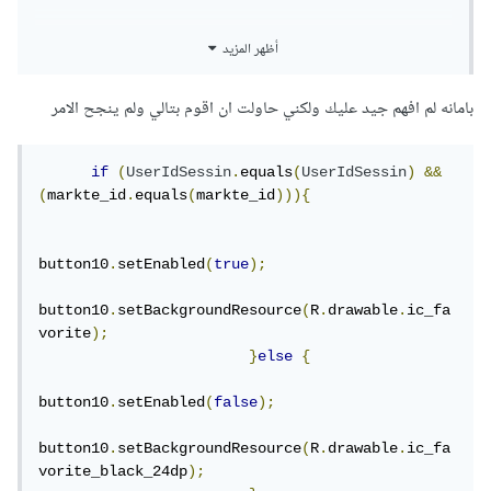
المهم عند عرضك للمتاجر ستقوم بعمل شرط إذا كان المستخدم
أظهر المزيد
معجب بالمتجر ضع مثلًا قلبًا أحمر، وإن لم يكن المستخدم معجبًا
بالمتجر قلب رمادي.
بامانه لم افهم جيد عليك ولكني حاولت ان اقوم بتالي ولم ينجح الامر
وعند ضغط المستخدم على إعجاب أو إلغاء إعجاب، قم بتغير هته
if
(
UserIdSessin
.
equals
(
UserIdSessin
)
&&
المعلومة في التطبيق من صحيح إلى خطأ أو العكس.
(
markte_id
.
equals
(
markte_id
))){
button10
.
setEnabled
(
true
);
button10
.
setBackgroundResource
(
R
.
drawable
.
ic_fa
vorite
);
}
else
{
button10
.
setEnabled
(
false
);
button10
.
setBackgroundResource
(
R
.
drawable
.
ic_fa
vorite_black_24dp
);