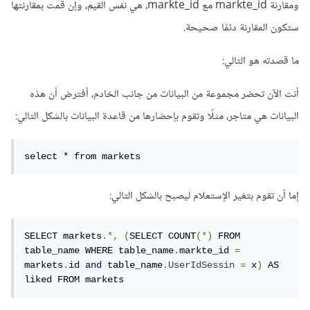
ومقارنة markte_id مع markte_id، هي نفس القيم، وإن قمت بمقارنتها
}
else
{
ستكون المقارنة دئمًا صحيحة.
button10
.
setEnabled
(
false
);
ما قصدته هو التالي:
button10
.
setBackgroundResource
(
R
.
drawable
.
i
c_favorite_black_24dp
);
أنت الآن تحضر مجموعة من البيانات من جانب الخادم، أفترض أن هذه
}
البيانات هي متاجر، مثلًا وتقوم بإحضارها من قاعدة البيانات بالشكل التالي:
وشرط مشابه لشرط الذي وضعته في كود اضافة الاعجاب ولكن
الفرق وضعته في كود جلب بيانات الاعجاب من جدول الاعجابات
select * from markets
الذي سبق ورفعت له صوره في الاعلى
إما أن تقوم بتغير الإستعلام ليصبح بالشكل التالي:
SELECT markets
.*,
(
SELECT COUNT
(*)
 FROM 
table_name WHERE table_name
.
markte_id 
=
markets
.
id 
and
 table_name
.
UserIdSessin
=
 x
)
 AS 
liked FROM markets