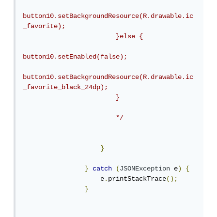
button10.setBackgroundResource(R.drawable.ic
_favorite);

                        }else {

button10.setEnabled(false);

button10.setBackgroundResource(R.drawable.ic
_favorite_black_24dp);

                        }

                        */
}
}
catch
(
JSONException
 e
)
{
                    e
.
printStackTrace
();
}