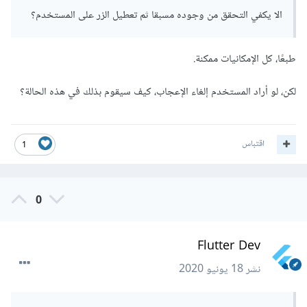
الا يكفي التحقق من وجوده مسبقا ثم تعطيل الزر على المستخدم؟
السطر في قاعدة البيانات.
طبعًا، كل الإمكانيات ممكنة.
INSERT INTO table 
(
markte_id
,
UserIdSessin
)
);
 y
,
x
(
VALUES 
لكن، لو أراد المستخدم إلغاء الإعجاب، كيف سيقوم بذلك في هذه الحالة؟
ملحوظة: قم بتعويض table بإسم الجدول وx وy برقم المتجر
والمستخدم.
اقتباس
1
0
Flutter Dev
نشر
18 يونيو 2020