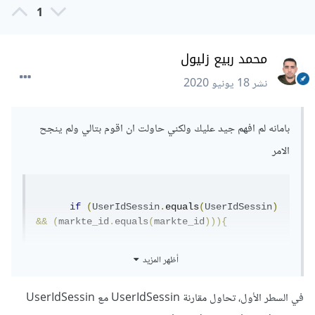
1
محمد ربيع زليول
نشر
18 يونيو 2020
بامانه لم افهم جيد عليك ولكني حاولت ان اقوم بتالي ولم ينجح
الامر
if
(
UserIdSessin
.
equals
(
UserIdSessin
)
&&
(
markte_id
.
equals
(
markte_id
))){
أظهر المزيد
button10
.
setEnabled
(
true
);
في السطر الأول، تحاول مقارنة UserIdSessin مع UserIdSessin
button10
.
setBackgroundResource
(
R
.
drawable
.
i
c_favorite
);