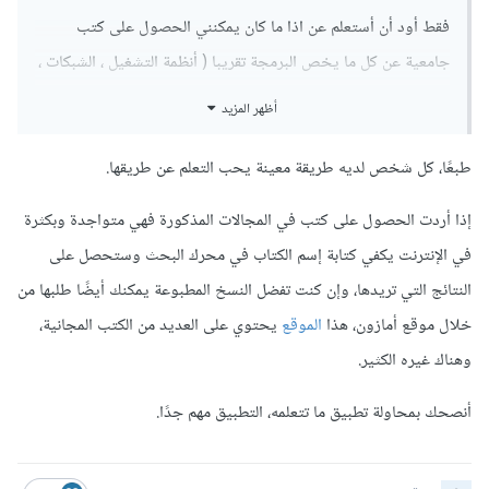
فقط أود أن أستعلم عن اذا ما كان يمكنني الحصول على كتب
جامعية عن كل ما يخص البرمجة تقريبا ( أنظمة التشغيل ، الشبكات ،
هياكل البيانات ، الخوارزميات ...الخ)، لأني حقيقة أشعر أن التعلم
أظهر المزيد
الأكاديمي أفضل وأعمق وأدق ، وأشعر أن قراءة كتاب جيد أفضل
بكثير من مشاهدة كورس كامل ، لا أدري لما ربما لكثرة التفاصيل
طبعًا، كل شخص لديه طريقة معينة يحب التعلم عن طريقها.
وهذا الشيء يثيرني ويدفعني للأمام .
إذا أردت الحصول على كتب في المجالات المذكورة فهي متواجدة وبكثرة
بماذا تنصحني أنت !
في الإنترنت يكفي كتابة إسم الكتاب في محرك البحث وستحصل على
النتائج التي تريدها، وإن كنت تفضل النسخ المطبوعة يمكنك أيضًا طلبها من
خلال موقع أمازون، هذا
الموقع
يحتوي على العديد من الكتب المجانية،
وهناك غيره الكثير.
أنصحك بمحاولة تطبيق ما تتعلمه، التطبيق مهم جدًا.