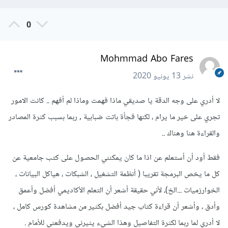
0
Mohmmad Abo Fares
نشر
13 يونيو 2020
لا أدري على وجه الدقة يا صديقي ماذا فهمت وماذا لم أفهم .. كانت الامور
تجري على خير ما يرام ، لكنها فجأة باتت ضبابية , ربما بسبب كثرة المصادر
والقراءة هنا وهناك ..
فقط أود أن أستعلم عن اذا ما كان يمكنني الحصول على كتب جامعية عن
كل ما يخص البرمجة تقريبا ( أنظمة التشغيل ، الشبكات ، هياكل البيانات ،
الخوارزميات ...الخ)، لأني حقيقة أشعر أن التعلم الأكاديمي أفضل وأعمق
وأدق ، وأشعر أن قراءة كتاب جيد أفضل بكثير من مشاهدة كورس كامل ،
لا أدري لما ربما لكثرة التفاصيل وهذا الشيء يثيرني ويدفعني للأمام .