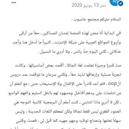
نشر
13 يونيو 2020
السلام عليكم مجتمع حاسوب .
في البداية أنا ممتن لهذه المنصة إمتنان المساكين ، حقاً من أرقى
وأروع المواقع العربية على شبكة الإنترنت ، كثيراً ما أدخل هنا وأجد
ضالاتي ، لكني اليوم جدُّ يائس ، ولا أدري ما السبيل .
منذ فترةٍ وجيزة تعلمت لغة الجافا ، أقصد بعض أساسياتها ، وكانت
تجربةً مسلية وإرهاقها لذيذ حقاً ، ولكني سرعان ما توقفت عند دروس
الoop ، فلم أعد قادراً على الإكمال ولا الإستيعاب حتى ، مع العلم أن
من تتلمذت على يدهم أفاضل ومشهود لهم بالنقل السليم والفهم الواسع
، لكن لا أدري ماذا انتابني ، كنت أعلم أن البرمجية كائنية التوجه هي
العمود الفقري ليس فقط لجافا ولكن لمعظم اللغات الحديثة ، وليس
سهلاً تعلمها وتحتاج لوقتٍ وجهدٍ جهيد كما قيل لي ، فعدت وقلبي