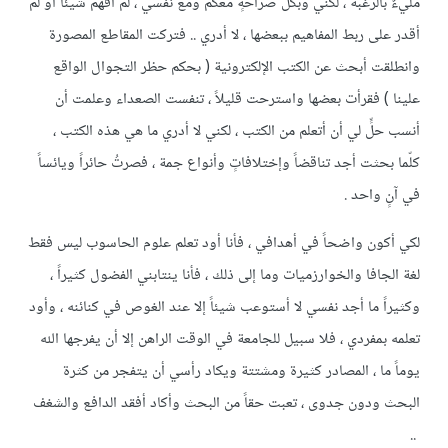
مليءٌ بالرغبة ، لكني وبكل صراحةٍ معكم ومع نفسي ، لم أفهم شيئاً أو لم
أقدر على ربط المفاهيم ببعضها ، لا أدري .. فتركت المقاطع المصورة
وانطلقت أبحث عن الكتب الإلكترونية ( بحكم حظر التجوال الواقع
علينا ) فقرأت بعضها واسترحت قليلاً ، تنفست الصعداء وعلمت أن
أنسب حلٍّ لي أن أتعلم من الكتب ، لكني لا أدري ما هي هذه الكتب ،
كلّما بحثت أجد تناقضاً وإختلافاتٍ وأنواع جمة ، فصرتُ حائراً ويائساً
في آنٍ واحد .
لكي أكون واضحاً في أهدافي ، فأنا أود تعلم علوم الحاسوب ليس فقط
لغة الجافا والخوارزميات وما إلى ذلك ، فأنا ينتابني الفضول كثيراً ،
وكثيراً ما أجد نفسي لا أستوعب شيئاً إلا عند الغوص في كنائنه ، وأود
تعلمه بمفردي ، فلا سبيل للجامعة في الوقت الراهن إلا أن يفرجها الله
يوماً ما ، المصادر كثيرة ومشتتة ويكاد رأسي أن يتفجر من كثرة
البحث ودون جدوى ، تعبت حقاً من البحث وأكاد أفقد الدافع والشغف
..