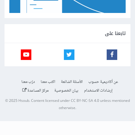
تابعنا على
عن أكاديمية حسوب
الأسئلة الشائعة
اكتب معنا
درّب معنا
إرشادات الاستخدام
بيان الخصوصية
مركز المساعدة
© 2025
Hsoub
.
Content licensed under
CC BY-NC-SA 4.0
unless mentioned
otherwise.