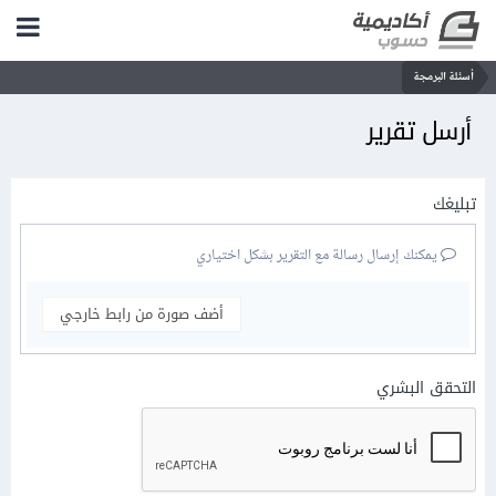
أسئلة البرمجة
أرسل تقرير
تبليغك
يمكنك إرسال رسالة مع التقرير بشكل اختياري
أضف صورة من رابط خارجي
التحقق البشري