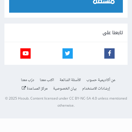
تابعنا على
عن أكاديمية حسوب
الأسئلة الشائعة
اكتب معنا
درّب معنا
إرشادات الاستخدام
بيان الخصوصية
مركز المساعدة
© 2025
Hsoub
.
Content licensed under
CC BY-NC-SA 4.0
unless mentioned
otherwise.