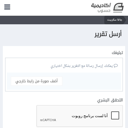
جافا سكريبت
أرسل تقرير
تبليغك
يمكنك إرسال رسالة مع التقرير بشكل اختياري
أضف صورة من رابط خارجي
التحقق البشري