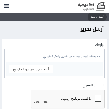
أسئلة البرمجة
أرسل تقرير
تبليغك
يمكنك إرسال رسالة مع التقرير بشكل اختياري
أضف صورة من رابط خارجي
التحقق البشري