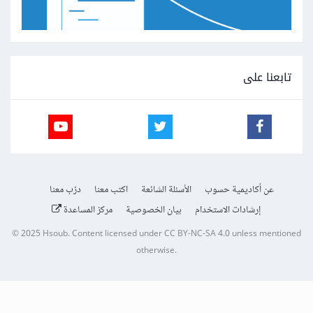
تابعنا على
عن أكاديمية حسوب
الأسئلة الشائعة
اكتب معنا
درّب معنا
إرشادات الاستخدام
بيان الخصوصية
مركز المساعدة
© 2025
Hsoub
.
Content licensed under
CC BY-NC-SA 4.0
unless mentioned
otherwise.