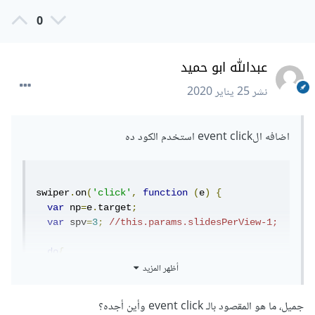
0
عبدالله ابو حميد
نشر
25 يناير 2020
اضافه الevent click استخدم الكود ده
swiper
.
on
(
'click'
,
function
(
e
)
{
var
 np
=
e
.
target
;
var
 spv
=
3
;
//this.params.slidesPerView-1;
do
{
أظهر المزيد
if
(
np
.
getAttribute
(
"class"
).
indexOf
(
"news-
slider-prev"
)
!=
-
1
)
جميل، ما هو المقصود بالـ event click وأين أجده؟
{