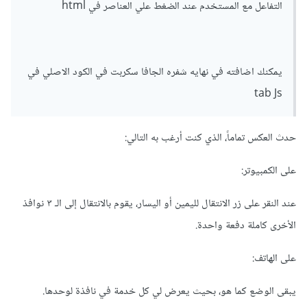
التفاعل مع المستخدم عند الضغط علي العناصر في html
480
:
{
    slidesPerView
:
2
,
    centeredSlides
:
true
,
    spaceBetween
:
0
},
يمكنك اضافته في نهايه شفره الجافا سكربت في الكود الاصلي في
800
:
{
tab Js
    slidesPerView
:
3
,
    centeredSlides
:
true
,
    spaceBetween
:
0
حدث العكس تماماً، الذي كنت أرغب به التالي:
}
},
على الكمبيوتر:
لعرض اكتر من slide مع اختلاف حجم الشاشات
عند النقر على زر الانتقال لليمين أو اليسار، يقوم بالانتقال إلى الـ ٣ نوافذ
الأخرى كاملة دفعة واحدة.
في الevent click استبدل السطر
على الهاتف:
يبقى الوضع كما هو، بحيث يعرض لي كل خدمة في نافذة لوحدها.
var
 spv
=
3
;
//this.params.slidesPerView-1;