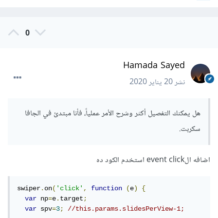
0
Hamada Sayed
نشر
20 يناير 2020
هل يمكنك التفصيل أكثر وشرح الأمر عملياً، فأنا مبتدئ في الجافا
سكربت.
اضافه الevent click استخدم الكود ده
swiper
.
on
(
'click'
,
function
(
e
)
{
var
 np
=
e
.
target
;
var
 spv
=
3
;
//this.params.slidesPerView-1;