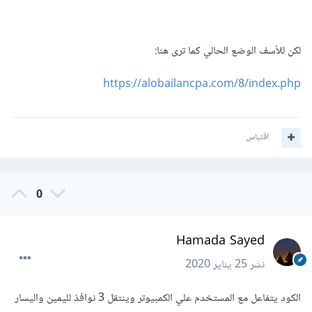
بالسطر
لكن للأسف الوضع الحالي كما ترى هنا:
var
 spv
=
this
.
params
.
slidesPerView
-
1
;
https://alobailancpa.com/8/index.php
اقتباس
0
Hamada Sayed
نشر
25 يناير 2020
الكود يتفاعل مع المستخدم علي الكمبيوتر وينتقل 3 نوافذ لليمين واليسار