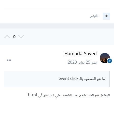
while
(
spv
--)
this
.
slidePrev
(
0
,
0
);
break
;
}
اقتباس
else
if
(
np
.
getAttribute
(
"class"
).
indexOf
(
"news-
slider-next"
)
!=
-
1
)
0
{
while
(
spv
--)
this
.
slideNext
(
0
,
0
);
break
;
Hamada Sayed
}
}
while
((
np
=
np
.
parentNode
)
!=
null
);
نشر
25 يناير 2020
});
ما هو المقصود بالـ event click
في الjson الممرر كوسيط ثاني لانشاء instance من الكائن
Swiper استبدل السطر
التفاعل مع المستخدم عند الضغط علي العناصر في html
slidesPerView
:
'auto'
,