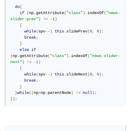
do
{
if
(
np
.
getAttribute
(
"class"
).
indexOf
(
"news-
slider-prev"
)
!=
-
1
)
{
while
(
spv
--)
this
.
slidePrev
(
0
,
0
);
break
;
}
else
if
(
np
.
getAttribute
(
"class"
).
indexOf
(
"news-slider-
next"
)
!=
-
1
)
{
while
(
spv
--)
this
.
slideNext
(
0
,
0
);
break
;
}
}
while
((
np
=
np
.
parentNode
)
!=
null
);
});