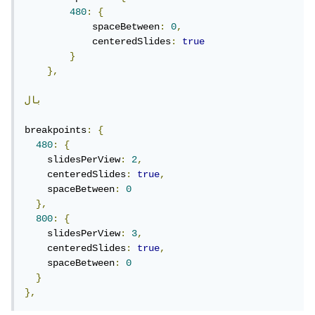
480
:
{
            spaceBetween
:
0
,
            centeredSlides
:
true
}
},
بال
breakpoints
:
{
480
:
{
    slidesPerView
:
2
,
    centeredSlides
:
true
,
    spaceBetween
:
0
},
800
:
{
    slidesPerView
:
3
,
    centeredSlides
:
true
,
    spaceBetween
:
0
}
},