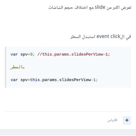
لعرض اكتر من slide مع اختلاف حجم الشاشات
في الevent click استبدل السطر
var
 spv
=
3
;
//this.params.slidesPerView-1;
بالسطر
var
 spv
=
this
.
params
.
slidesPerView
-
1
;
اقتباس