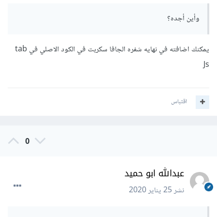
بالسظر
وأين أجده؟
slidesPerView
:
1
,
يمكنك اضافته في نهايه شفره الجافا سكربت في الكود الاصلي في tab
لعرض slide واحد في الشاشات اصغر من 480px
Js
واستبدل ايضا
اقتباس
    breakpoints
:
{
480
:
{
0
            spaceBetween
:
0
,
            centeredSlides
:
true
}
عبدالله ابو حميد
},
نشر
25 يناير 2020
بال
breakpoints
:
{