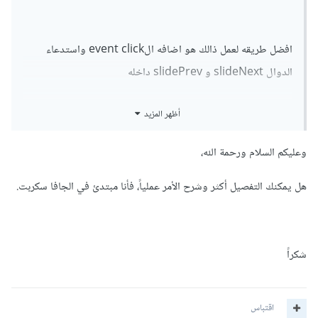
افضل طريقه لعمل ذالك هو اضافه الevent click واستدعاء
الدوال slideNext و slidePrev داخله
أظهر المزيد
وعليكم السلام ورحمة الله،
هل يمكنك التفصيل أكثر وشرح الأمر عملياً، فأنا مبتدئ في الجافا سكربت.
شكراً
اقتباس