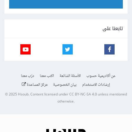
تابعنا على
عن أكاديمية حسوب
الأسئلة الشائعة
اكتب معنا
درّب معنا
إرشادات الاستخدام
بيان الخصوصية
مركز المساعدة
© 2025
Hsoub
.
Content licensed under
CC BY-NC-SA 4.0
unless mentioned
otherwise.