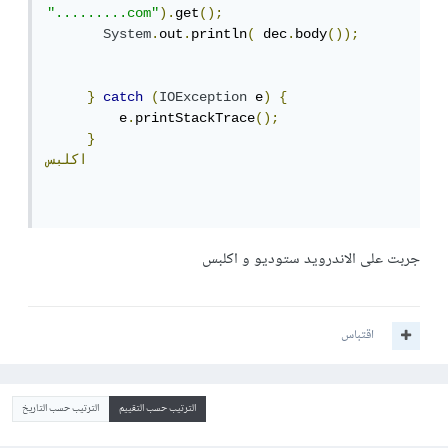
".........com"
).
get
();
System
.
out
.
println
(
 dec
.
body
());
}
catch
(
IOException
 e
)
{
         e
.
printStackTrace
();
}
اكلبس
جربت على الاندرويد ستوديو و اكلبس
اقتباس
الترتيب حسب التقييم
الترتيب حسب التاريخ