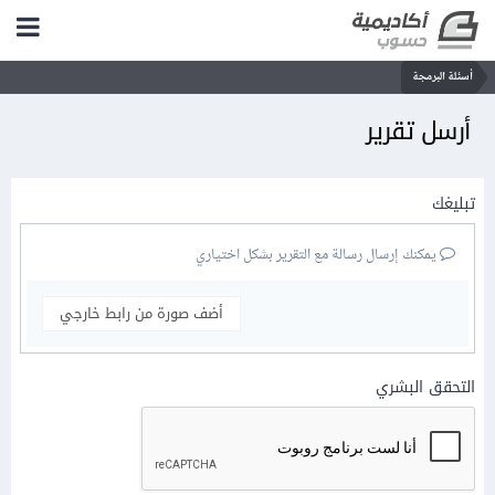
أسئلة البرمجة
أرسل تقرير
تبليغك
يمكنك إرسال رسالة مع التقرير بشكل اختياري
أضف صورة من رابط خارجي
التحقق البشري