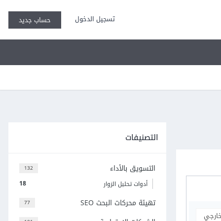
تسجيل الدخول
حساب جديد
التصنيفات
التسويق بالأداء
132
18
أدوات تحليل الزوار
تهيئة محركات البحث SEO
77
خارجي