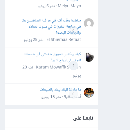
Melyu Mayo · نشر
6 يوليو
بتقضوا وقت أكبر في مراقبة المنافسين ولا
في متابعة التغيرات في سلوك العملاء
0
واتجاهات البحث؟
El Shiemaa Refaat · نشر
25 يونيو
كيف يمكنني تسويق خدمتي في خمسات
لتجني لي ارباح كثيرة
1
Karam Mowaffk Sarhan · نشر
20
يونيو
ما علاقة الباك لينك بالمبيعات
0
أحمد سالم9 · نشر
15 يونيو
تابعنا على