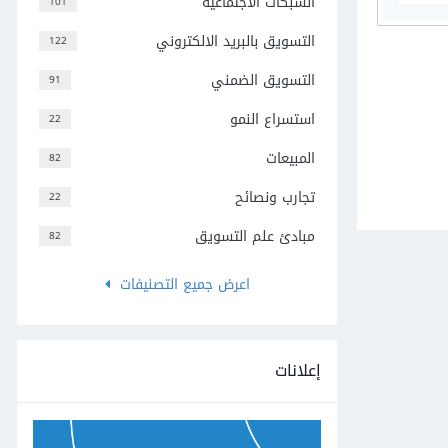
الشبكات الاجتماعية
101
التسويق بالبريد الالكتروني
122
التسويق الضمني
91
استسراع النمو
22
المبيعات
82
تجارب ونصائح
22
مبادئ علم التسويق
82
اعرض جميع التصنيفات
إعلانات