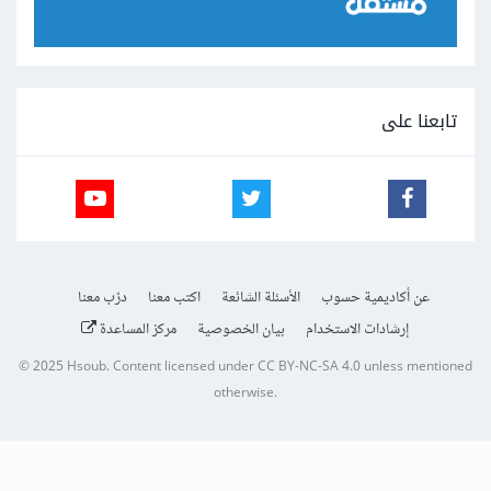
تابعنا على
عن أكاديمية حسوب
الأسئلة الشائعة
اكتب معنا
درّب معنا
إرشادات الاستخدام
بيان الخصوصية
مركز المساعدة
© 2025
Hsoub
.
Content licensed under
CC BY-NC-SA 4.0
unless mentioned
otherwise.