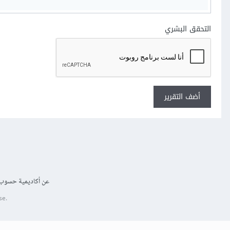
التحقق البشري
أضف التقرير
عن أكاديمية حسوب
se.