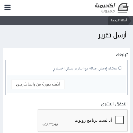
أسئلة البرمجة
أرسل تقرير
تبليغك
يمكنك إرسال رسالة مع التقرير بشكل اختياري
أضف صورة من رابط خارجي
التحقق البشري