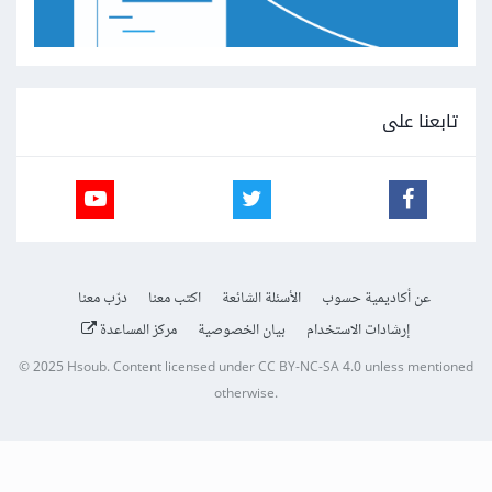
تابعنا على
عن أكاديمية حسوب
الأسئلة الشائعة
اكتب معنا
درّب معنا
إرشادات الاستخدام
بيان الخصوصية
مركز المساعدة
© 2025
Hsoub
.
Content licensed under
CC BY-NC-SA 4.0
unless mentioned
otherwise.