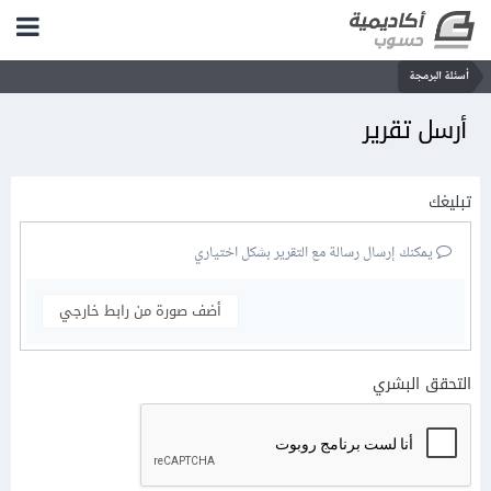
أسئلة البرمجة
أرسل تقرير
تبليغك
يمكنك إرسال رسالة مع التقرير بشكل اختياري
أضف صورة من رابط خارجي
التحقق البشري