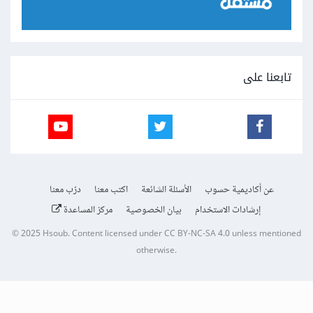
تابعنا على
عن أكاديمية حسوب
الأسئلة الشائعة
اكتب معنا
درّب معنا
إرشادات الاستخدام
بيان الخصوصية
مركز المساعدة
© 2025
Hsoub
.
Content licensed under
CC BY-NC-SA 4.0
unless mentioned
otherwise.