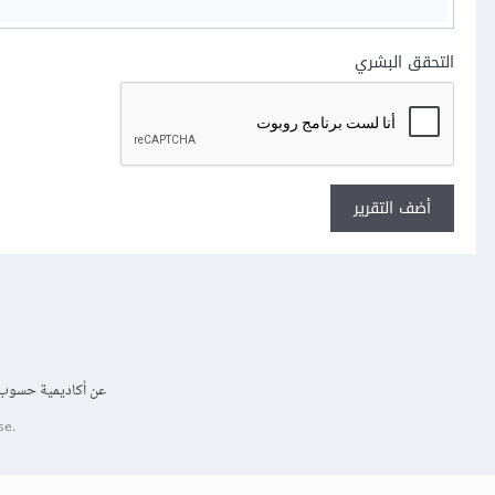
التحقق البشري
أضف التقرير
عن أكاديمية حسوب
se.