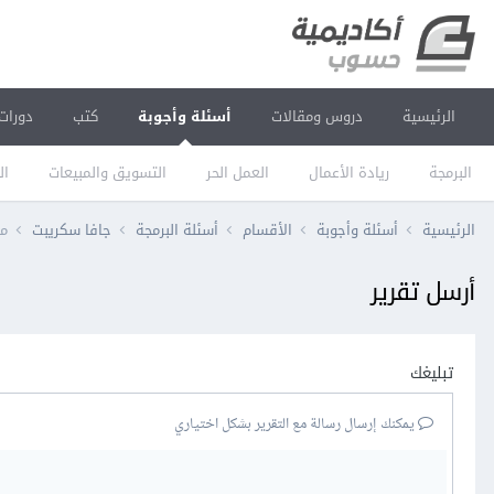
الرئيسية
دروس ومقالات
أسئلة وأجوبة
كتب
دورات
البرمجة
ريادة الأعمال
العمل الحر
التسويق والمبيعات
ال
الرئيسية
أسئلة وأجوبة
الأقسام
أسئلة البرمجة
جافا سكريبت
مش
أرسل تقرير
تبليغك
يمكنك إرسال رسالة مع التقرير بشكل اختياري