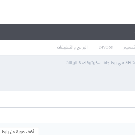
تصميم
DevOps
البرامج والتطبيقات
كلة في ربط جافا سكربتببقاعدة البيانات
أضف صورة من رابط 