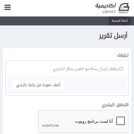
أسئلة البرمجة
أرسل تقرير
تبليغك
يمكنك إرسال رسالة مع التقرير بشكل اختياري
أضف صورة من رابط خارجي
التحقق البشري