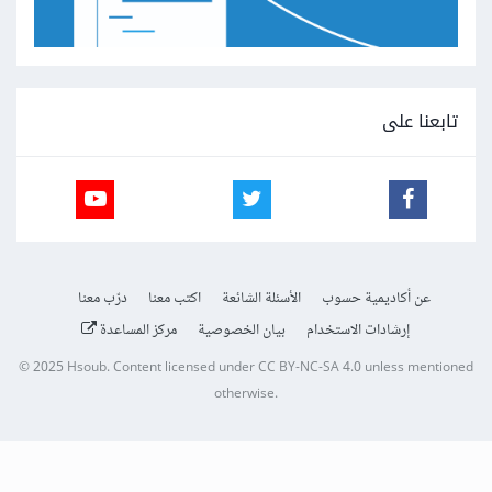
تابعنا على
عن أكاديمية حسوب
الأسئلة الشائعة
اكتب معنا
درّب معنا
إرشادات الاستخدام
بيان الخصوصية
مركز المساعدة
© 2025
Hsoub
.
Content licensed under
CC BY-NC-SA 4.0
unless mentioned
otherwise.