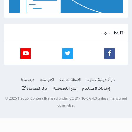
تابعنا على
عن أكاديمية حسوب
الأسئلة الشائعة
اكتب معنا
درّب معنا
إرشادات الاستخدام
بيان الخصوصية
مركز المساعدة
© 2025
Hsoub
.
Content licensed under
CC BY-NC-SA 4.0
unless mentioned
otherwise.