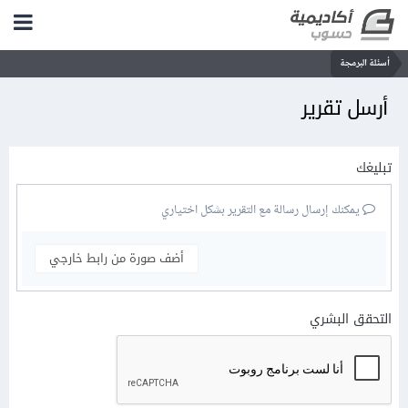
أسئلة البرمجة
أرسل تقرير
تبليغك
يمكنك إرسال رسالة مع التقرير بشكل اختياري
أضف صورة من رابط خارجي
التحقق البشري