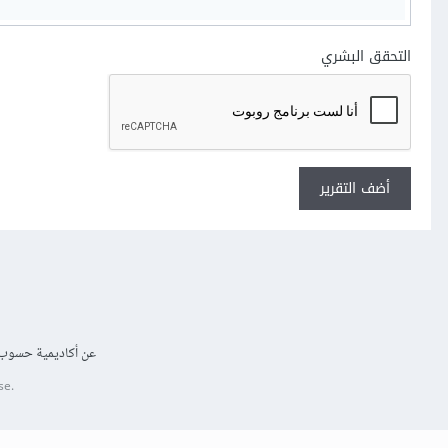
التحقق البشري
أضف التقرير
عن أكاديمية حسوب
se.