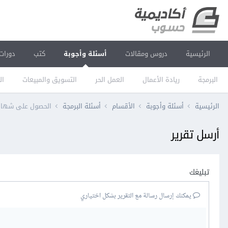
الرئيسية
دروس ومقالات
أسئلة وأجوبة
كتب
دورات
البرمجة
ريادة الأعمال
العمل الحر
التسويق والمبيعات
ال
الرئيسية
أسئلة وأجوبة
الأقسام
أسئلة البرمجة
الحصول على شهادة création des web site من ا
أرسل تقرير
تبليغك
يمكنك إرسال رسالة مع التقرير بشكل اختياري