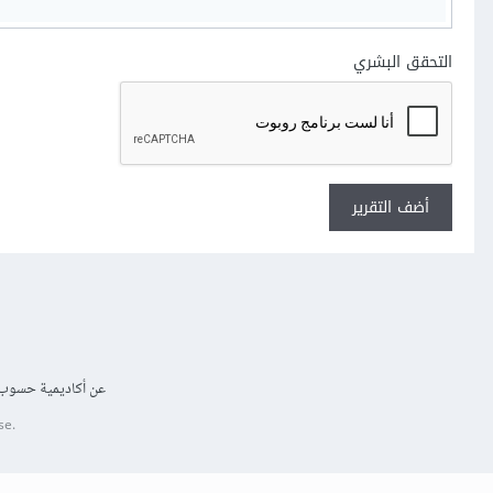
التحقق البشري
أضف التقرير
عن أكاديمية حسوب
se.