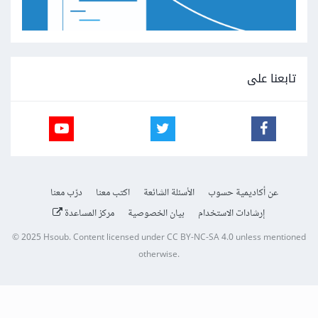
تابعنا على
عن أكاديمية حسوب
الأسئلة الشائعة
اكتب معنا
درّب معنا
إرشادات الاستخدام
بيان الخصوصية
مركز المساعدة
© 2025
Hsoub
.
Content licensed under
CC BY-NC-SA 4.0
unless mentioned
otherwise.