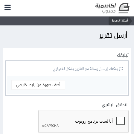
أسئلة البرمجة
أرسل تقرير
تبليغك
يمكنك إرسال رسالة مع التقرير بشكل اختياري
أضف صورة من رابط خارجي
التحقق البشري