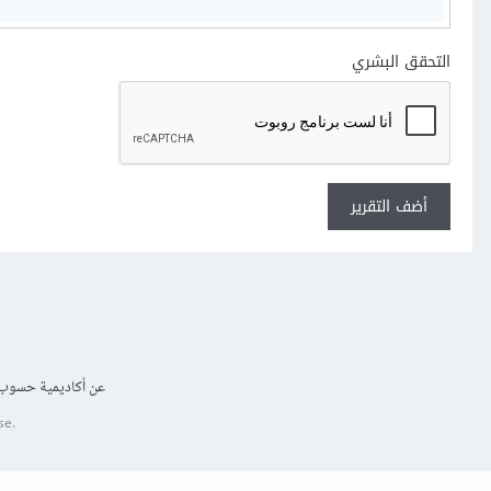
التحقق البشري
أضف التقرير
عن أكاديمية حسوب
se.