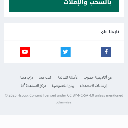
تابعنا على
عن أكاديمية حسوب
الأسئلة الشائعة
اكتب معنا
درّب معنا
إرشادات الاستخدام
بيان الخصوصية
مركز المساعدة
© 2025
Hsoub
.
Content licensed under
CC BY-NC-SA 4.0
unless mentioned
otherwise.