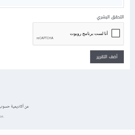
التحقق البشري
أضف التقرير
عن أكاديمية حسوب
se.