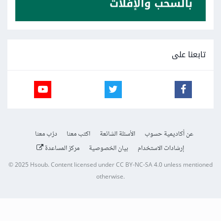
تابعنا على
عن أكاديمية حسوب
الأسئلة الشائعة
اكتب معنا
درّب معنا
إرشادات الاستخدام
بيان الخصوصية
مركز المساعدة
© 2025
Hsoub
.
Content licensed under
CC BY-NC-SA 4.0
unless mentioned
otherwise.