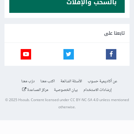
تابعنا على
عن أكاديمية حسوب
الأسئلة الشائعة
اكتب معنا
درّب معنا
إرشادات الاستخدام
بيان الخصوصية
مركز المساعدة
© 2025
Hsoub
.
Content licensed under
CC BY-NC-SA 4.0
unless mentioned
otherwise.