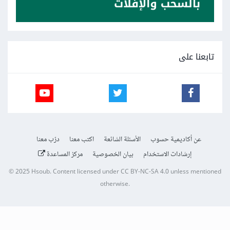
تابعنا على
عن أكاديمية حسوب
الأسئلة الشائعة
اكتب معنا
درّب معنا
إرشادات الاستخدام
بيان الخصوصية
مركز المساعدة
© 2025
Hsoub
.
Content licensed under
CC BY-NC-SA 4.0
unless mentioned
otherwise.