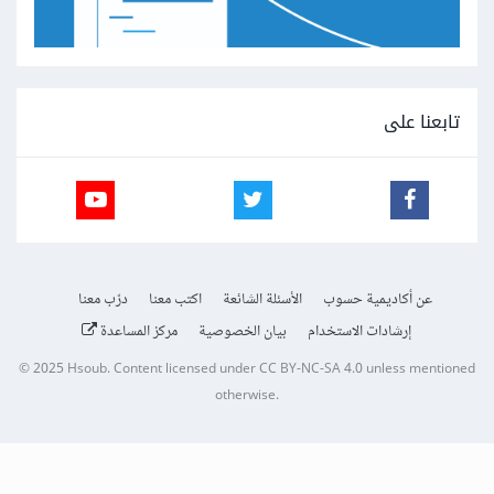
تابعنا على
عن أكاديمية حسوب
الأسئلة الشائعة
اكتب معنا
درّب معنا
إرشادات الاستخدام
بيان الخصوصية
مركز المساعدة
© 2025
Hsoub
.
Content licensed under
CC BY-NC-SA 4.0
unless mentioned
otherwise.