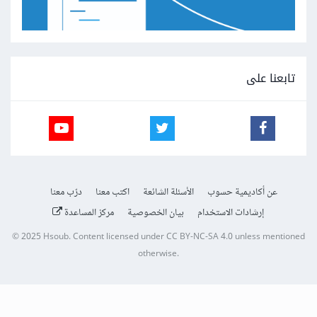
تابعنا على
عن أكاديمية حسوب
الأسئلة الشائعة
اكتب معنا
درّب معنا
إرشادات الاستخدام
بيان الخصوصية
مركز المساعدة
© 2025
Hsoub
.
Content licensed under
CC BY-NC-SA 4.0
unless mentioned
otherwise.