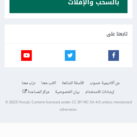
تابعنا على
عن أكاديمية حسوب
الأسئلة الشائعة
اكتب معنا
درّب معنا
إرشادات الاستخدام
بيان الخصوصية
مركز المساعدة
© 2025
Hsoub
.
Content licensed under
CC BY-NC-SA 4.0
unless mentioned
otherwise.