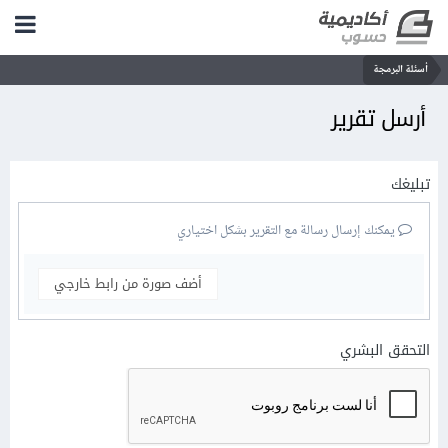
أسئلة البرمجة
أرسل تقرير
تبليغك
يمكنك إرسال رسالة مع التقرير بشكل اختياري
أضف صورة من رابط خارجي
التحقق البشري