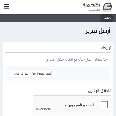
بايثون
أرسل تقرير
تبليغك
يمكنك إرسال رسالة مع التقرير بشكل اختياري
أضف صورة من رابط خارجي
التحقق البشري