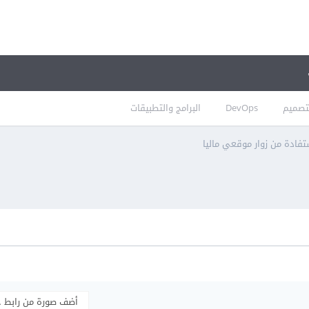
تصميم
DevOps
البرامج والتطبيقات
فادة من زوار موقعي ماليا
أضف صورة من رابط 