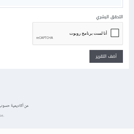
التحقق البشري
أضف التقرير
عن أكاديمية حسوب
se.