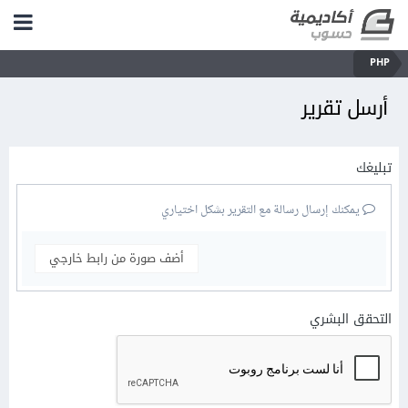
PHP
أرسل تقرير
تبليغك
يمكنك إرسال رسالة مع التقرير بشكل اختياري
أضف صورة من رابط خارجي
التحقق البشري