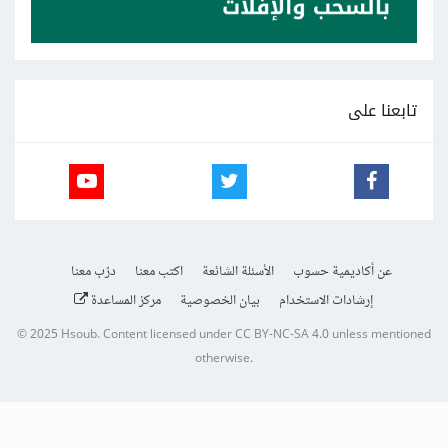
تابعنا على
عن أكاديمية حسوب
الأسئلة الشائعة
اكتب معنا
درّب معنا
إرشادات الاستخدام
بيان الخصوصية
مركز المساعدة
© 2025
Hsoub
.
Content licensed under
CC BY-NC-SA 4.0
unless mentioned
otherwise.