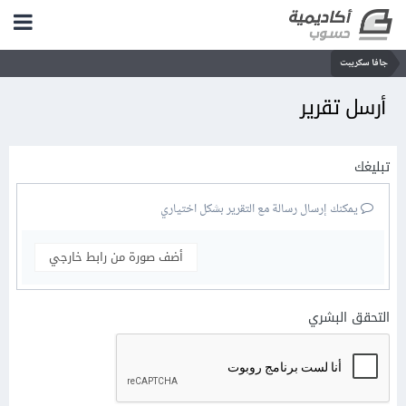
جافا سكريبت
أرسل تقرير
تبليغك
يمكنك إرسال رسالة مع التقرير بشكل اختياري
أضف صورة من رابط خارجي
التحقق البشري