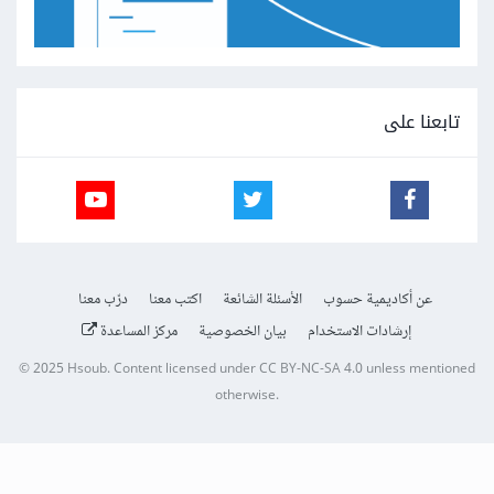
تابعنا على
عن أكاديمية حسوب
الأسئلة الشائعة
اكتب معنا
درّب معنا
إرشادات الاستخدام
بيان الخصوصية
مركز المساعدة
© 2025
Hsoub
.
Content licensed under
CC BY-NC-SA 4.0
unless mentioned
otherwise.